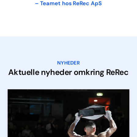
– Teamet hos ReRec ApS
NYHEDER
Aktuelle nyheder omkring ReRec