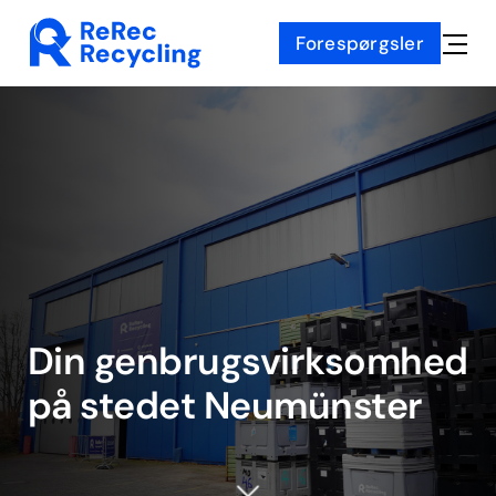
Skip
Forespørgsler
to
Toggle
content
Naviga
Din genbrugsvirksomhed
på stedet
Neumünster