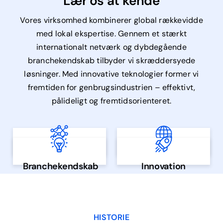
Lær os at kende
Vores virksomhed kombinerer global rækkevidde
med lokal ekspertise. Gennem et stærkt
internationalt netværk og dybdegående
branchekendskab tilbyder vi skræddersyede
løsninger. Med innovative teknologier former vi
fremtiden for genbrugsindustrien – effektivt,
pålideligt og fremtidsorienteret.
Internationale
Tysk, engelsk,
markeder,
Topmoderne
fransk, russisk,
Langvarig erfaring,
partnerskaber og
teknologier for
albansk og tjekkisk
der fører dine
Globalt netværk
Flersproget
muligheder
fremtidsorienterede
projekter til succes
Branchekendskab
Innovation
løsninger
HISTORIE