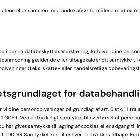
der alene eller sammen med andre afgør formålene med og mid
e i denne databeskyttelseserklæring, forbliver dine person
tteanmodning gældende eller tilbagekalder dit samtykke til
oplysninger (f.eks. skatte- eller handelsretlige opbevaringsf
retsgrundlaget for databehand
i dine personoplysninger på grundlag af art. 6 stk. 1 litra a 
k. 1 GDPR. Ved udtrykkeligt samtykke til overførsel af perso
 du har givet samtykke til lagring af cookies eller adgang til
1 TDDDG. Samtykket kan til enhver tid trækkes tilbage. Er di