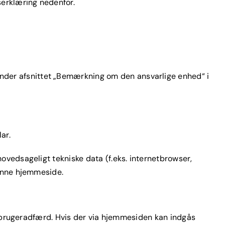
serklæring nedenfor.
der afsnittet „Bemærkning om den ansvarlige enhed“ i
ar.
ovedsageligt tekniske data (f.eks. internetbrowser,
denne hjemmeside.
in brugeradfærd. Hvis der via hjemmesiden kan indgås