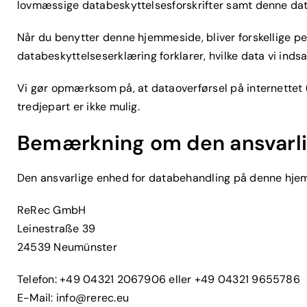
lovmæssige databeskyttelsesforskrifter samt denne dat
Når du benytter denne hjemmeside, bliver forskellige p
databeskyttelseserklæring forklarer, hvilke data vi indsa
Vi gør opmærksom på, at dataoverførsel på internettet 
tredjepart er ikke mulig.
Bemærkning om den ansvarl
Den ansvarlige enhed for databehandling på denne hje
ReRec GmbH
Leinestraße 39
24539 Neumünster
Telefon: +49 04321 2067906 eller +49 04321 9655786
E-Mail:
info@rerec.eu