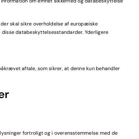
e information om emnet sikkerhed og databeskyttelse
der skal sikre overholdelse af europæiske
e disse databeskyttelsesstandarder. Yderligere
påkrævet aftale, som sikrer, at denne kun behandler
er
plysninger fortroligt og i overensstemmelse med de