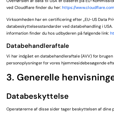
Overførslen af data til USA er baseret på EU-Kommissi
ved Cloudflare finder du her:
https://www.cloudflare.com
Virksomheden har en certificering efter „EU-US Data Pr
databeskyttelsesstandarder ved databehandling i USA. Hv
information finder du hos udbyderen på følgende link:
h
Databehandleraftale
Vi har indgået en databehandleraftale (AVV) for brugen 
personoplysninger for vores hjemmesidebesøgende efter
3. Generelle henvisninge
Databeskyttelse
Operatørerne af disse sider tager beskyttelsen af dine 