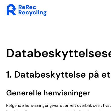
Skip
to
content
Databeskyttelses­
1. Databeskyttelse på et
Generelle henvisninger
Følgende henvisninger giver et enkelt overblik over, h