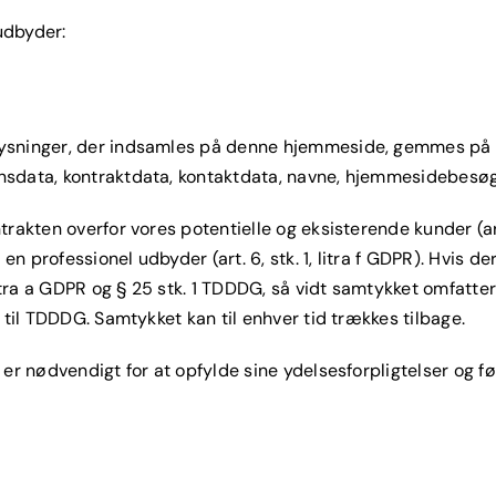
udbyder:
ysninger, der indsamles på denne hjemmeside, gemmes på ho
nsdata, kontraktdata, kontaktdata, navne, hjemmesidebesø
akten overfor vores potentielle og eksisterende kunder (art. 
en professionel udbyder (art. 6, stk. 1, litra f GDPR). Hvis 
itra a GDPR og § 25 stk. 1 TDDDG, så vidt samtykket omfatter 
 til TDDDG. Samtykket kan til enhver tid trækkes tilbage.
er nødvendigt for at opfylde sine ydelsesforpligtelser og fø