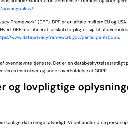
onens standardkontraktbestemmelser. Detaljer og yderliger
/privacypolicy/
.
ivacy Framework“ (DPF). DPF er en aftale mellem EU og USA, 
ert DPF-certificeret selskab forpligter sig til at overhold
ttps://www.dataprivacyframework.gov/participant/5666
.
af ovennævnte tjeneste. Det er en databeskyttelsesretligt 
 vores instrukser og under overholdelse af GDPR.
r og lovpligtige oplysning
personlige data meget alvorligt. Vi behandler dine persono