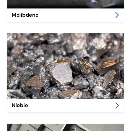
Molibdeno
Niobio