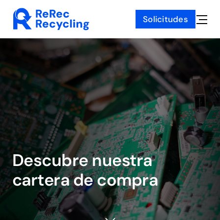
Skip
Solicitudes
to
Toggle
content
Naviga
Descubre nuestra
cartera de compra