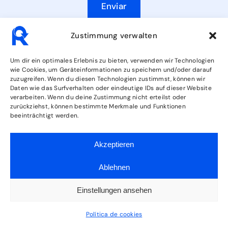
Enviar
Zustimmung verwalten
Um dir ein optimales Erlebnis zu bieten, verwenden wir Technologien
wie Cookies, um Geräteinformationen zu speichern und/oder darauf
zuzugreifen. Wenn du diesen Technologien zustimmst, können wir
Daten wie das Surfverhalten oder eindeutige IDs auf dieser Website
verarbeiten. Wenn du deine Zustimmung nicht erteilst oder
zurückziehst, können bestimmte Merkmale und Funktionen
beeinträchtigt werden.
ReRec GmbH Leinestraße 39 24539 Neumünster
Akzeptieren
INFORMACIÓN
Ablehnen
Contacto
Einstellungen ansehen
Horario de apertura
Política de cookies