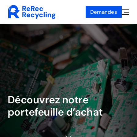
Skip
Demandes
to
Toggle
content
Naviga
Découvrez notre
portefeuille d’achat