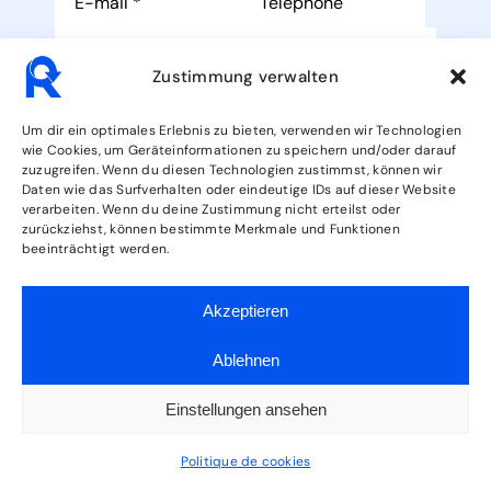
Zustimmung verwalten
Um dir ein optimales Erlebnis zu bieten, verwenden wir Technologien
wie Cookies, um Geräteinformationen zu speichern und/oder darauf
zuzugreifen. Wenn du diesen Technologien zustimmst, können wir
J'ai lu et j'accepte les
conditions de
Daten wie das Surfverhalten oder eindeutige IDs auf dieser Website
protection des données
.
verarbeiten. Wenn du deine Zustimmung nicht erteilst oder
zurückziehst, können bestimmte Merkmale und Funktionen
Envoyer
beeinträchtigt werden.
Akzeptieren
Ablehnen
Einstellungen ansehen
Politique de cookies