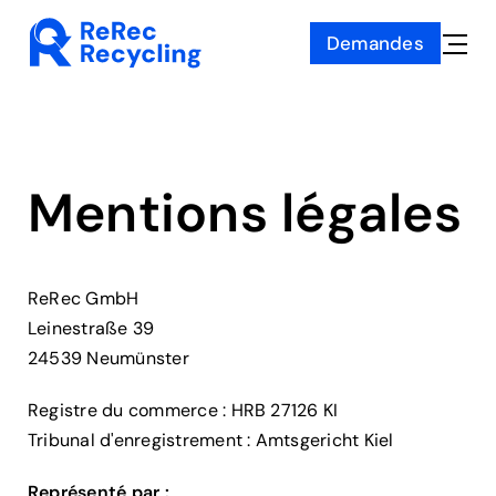
Skip
Demandes
to
Toggle
content
Naviga
Mentions légales
ReRec GmbH
Leinestraße 39
24539 Neumünster
Registre du commerce : HRB 27126 KI
Tribunal d'enregistrement : Amtsgericht Kiel
Représenté par :