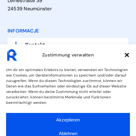
Leinestraße 39
24539 Neumünster
INFORMACJE
Kontakt
Zustimmung verwalten
Godziny otwarcia
Um dir ein optimales Erlebnis zu bieten, verwenden wir Technologien
wie Cookies, um Geräteinformationen zu speichern und/oder darauf
Usługi
zuzugreifen. Wenn du diesen Technologien zustimmst, können wir
Daten wie das Surfverhalten oder eindeutige IDs auf dieser Website
verarbeiten. Wenn du deine Zustimmung nicht erteilst oder
zurückziehst, können bestimmte Merkmale und Funktionen
ŚLEDŹ NAS
beeinträchtigt werden.
Akzeptieren
Ablehnen