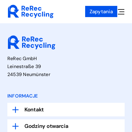
Skip
Zapytania
to
Toggle
content
Naviga
ReRec GmbH
Leinestraße 39
24539 Neumünster
INFORMACJE
Kontakt
Godziny otwarcia