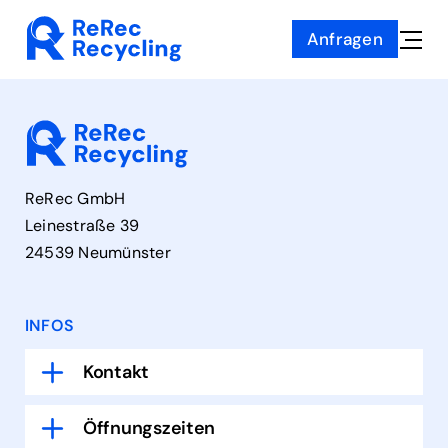
Zum
Anfragen
Inhalt
Toggle
springen
Naviga
ReRec GmbH
Leinestraße 39
24539 Neumünster
INFOS
Kontakt
Öffnungszeiten