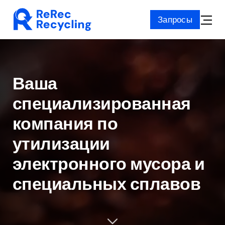
Skip
Запросы
to
Toggle
content
Naviga
Ваша
специализированная
компания по
утилизации
электронного мусора
и
специальных сплавов