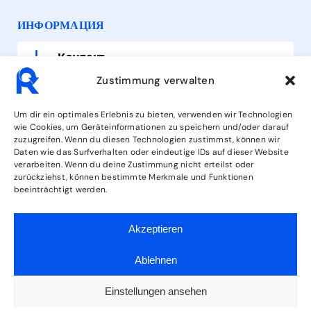
ИНФОРМАЦИЯ
Контакт
Zustimmung verwalten
Часы работы
Um dir ein optimales Erlebnis zu bieten, verwenden wir Technologien
wie Cookies, um Geräteinformationen zu speichern und/oder darauf
Услуги
zuzugreifen. Wenn du diesen Technologien zustimmst, können wir
Daten wie das Surfverhalten oder eindeutige IDs auf dieser Website
verarbeiten. Wenn du deine Zustimmung nicht erteilst oder
zurückziehst, können bestimmte Merkmale und Funktionen
СЛЕДУЙ ЗА НАМИ
beeinträchtigt werden.
Akzeptieren
Ablehnen
Einstellungen ansehen
Условия
Информация о
Конфиденциальность