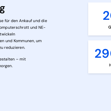
ng
2
se für den Ankauf und die
G
 Computerschrott und NE-
ntwickeln
men und Kommunen, um
u reduzieren.
29
estalten – mit
morgen.