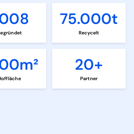
008
75.000
t
egründet
Recycelt
00
m²
20
+
Hoffläche
Partner