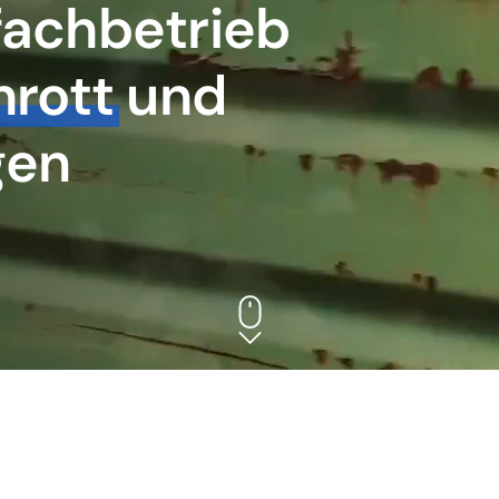
fachbetrieb
hrott
und
gen