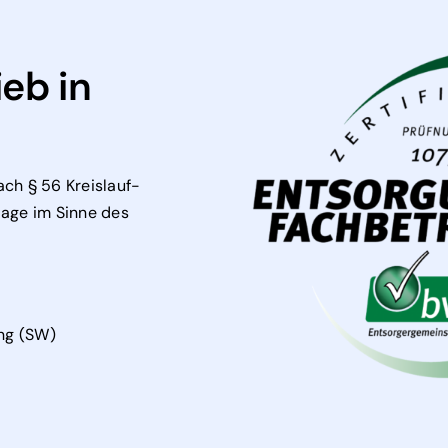
eb in
ach § 56 Kreislauf-
lage im Sinne des
ng (SW)