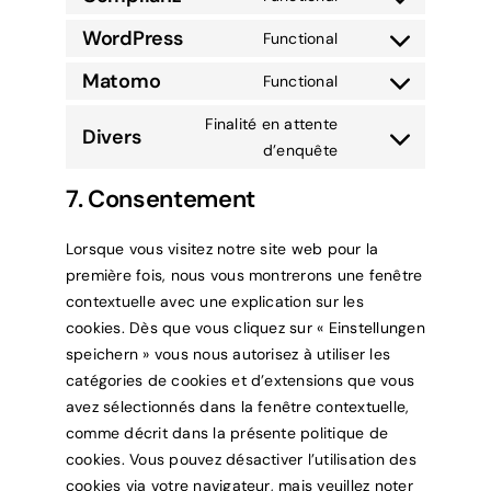
Consent
to
WordPress
Functional
Consent
service
to
Matomo
Functional
complianz
Consent
service
to
Finalité en attente
wordpress
Divers
service
Consent
d’enquête
matomo
to
7. Consentement
service
divers
Lorsque vous visitez notre site web pour la
première fois, nous vous montrerons une fenêtre
contextuelle avec une explication sur les
cookies. Dès que vous cliquez sur « Einstellungen
speichern » vous nous autorisez à utiliser les
catégories de cookies et d’extensions que vous
avez sélectionnés dans la fenêtre contextuelle,
comme décrit dans la présente politique de
cookies. Vous pouvez désactiver l’utilisation des
cookies via votre navigateur, mais veuillez noter