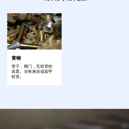
黄铜
管子，阀门，无软管的
装置。没有淋浴或装甲
软管。