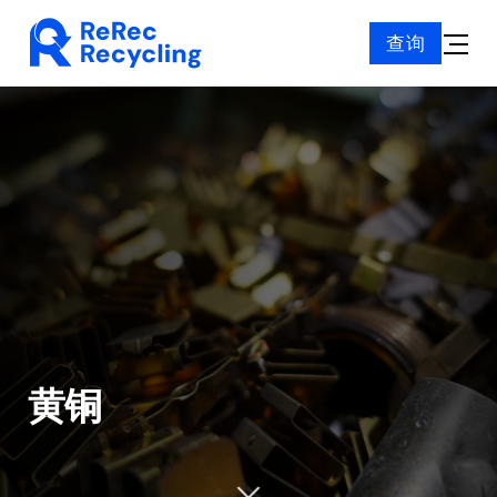
Skip
查询
to
Toggle
content
Naviga
黄铜