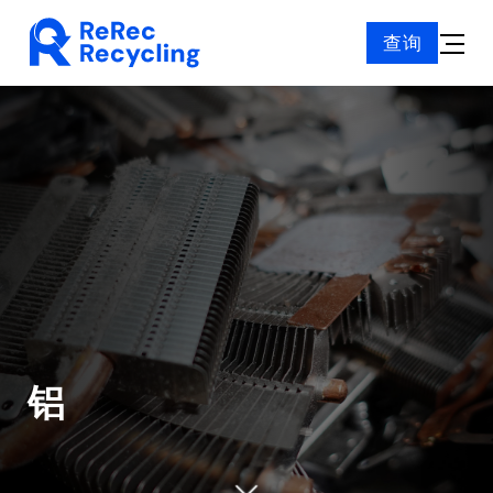
Skip
查询
to
Toggle
content
Naviga
铝