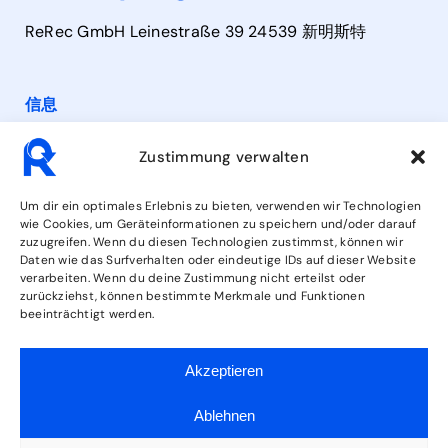
ReRec GmbH Leinestraße 39 24539 新明斯特
信息
联系方式
Zustimmung verwalten
营业时间
Um dir ein optimales Erlebnis zu bieten, verwenden wir Technologien
wie Cookies, um Geräteinformationen zu speichern und/oder darauf
zuzugreifen. Wenn du diesen Technologien zustimmst, können wir
服务
Daten wie das Surfverhalten oder eindeutige IDs auf dieser Website
verarbeiten. Wenn du deine Zustimmung nicht erteilst oder
zurückziehst, können bestimmte Merkmale und Funktionen
beeinträchtigt werden.
关注我们
Akzeptieren
Ablehnen