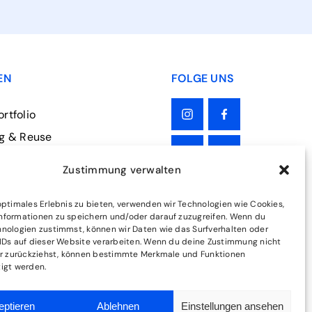
EN
FOLGE UNS
rtfolio
ng & Reuse
ge und Sortierung
Zustimmung verwalten
ägervernichtung
ungskonzepte
optimales Erlebnis zu bieten, verwenden wir Technologien wie Cookies,
nformationen zu speichern und/oder darauf zuzugreifen. Wenn du
nologien zustimmst, können wir Daten wie das Surfverhalten oder
IDs auf dieser Website verarbeiten. Wenn du deine Zustimmung nicht
er zurückziehst, können bestimmte Merkmale und Funktionen
igt werden.
eptieren
Ablehnen
Einstellungen ansehen