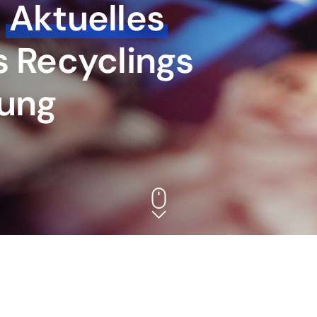
d
Aktuelles
s Recyclings
gung