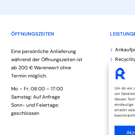
ÖFFNUNGSZEITEN
LEISTUNG
Ankaufpo
Eine persönliche Anlieferung
Recycli
während der Öffnungszeiten ist
ab 200 € Warenwert ohne
Demonta
Termin möglich.
Datentr
Entsorg
Mo – Fr: 08:00 – 17:00
Um dir ein 
um Gerätei
Samstag: Auf Anfrage
diesen Tech
Sonn- und Feiertage:
eindeutige 
erteilst od
geschlossen
beeinträcht
Akz