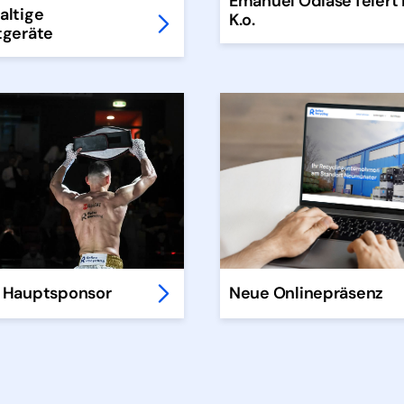
Emanuel Odiase feiert 
altige
K.o.
tgeräte
Neue Onlinepräsenz
s Hauptsponsor