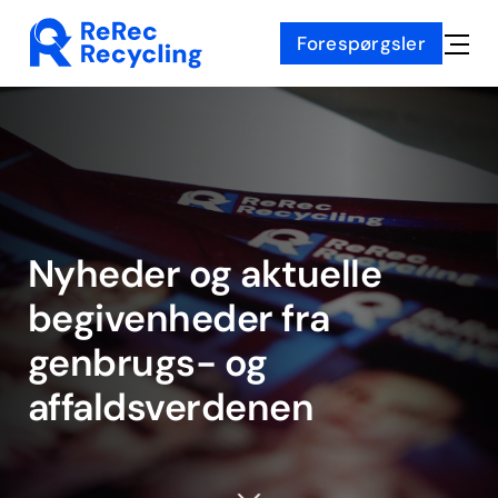
Skip
Forespørgsler
to
Toggle
content
Naviga
Nyheder og
aktuelle
begivenheder fra
genbrugs- og
affaldsverdenen