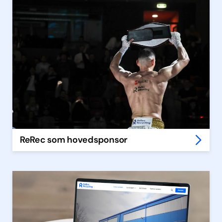
ReRec som hovedsponsor