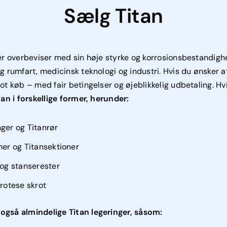
Sælg Titan
 der overbeviser med sin høje styrke og korrosionsbestandighe
og rumfart, medicinsk teknologi og industri. Hvis du ønsker at
rot køb – med fair betingelser og øjeblikkelig udbetaling. Hv
tan i forskellige former, herunder:
ger og Titanrør
ner og Titansektioner
 og stanserester
protese skrot
 også almindelige Titan legeringer, såsom: