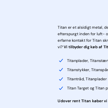
Titan er et alsidigt metal,
efterspurgt inden for luft- 
erfarne kontakt for Titan sk
vi?
Vi tilbyder dig køb af Ti
Titanplader, Titanstæn
Titanstykker, Titanspå
Titantråd, Titanplader
Titan Target og Titan 
Udover rent Titan køber vi