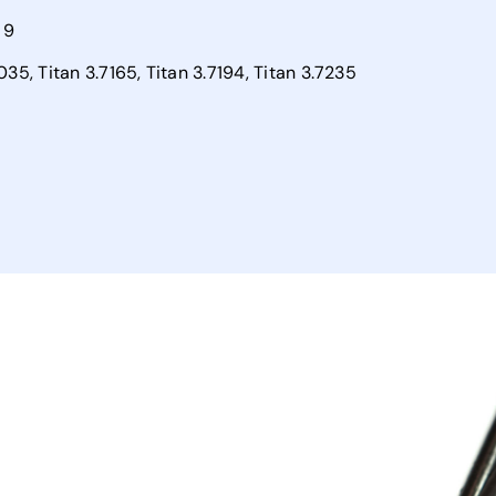
 9
035, Titan 3.7165, Titan 3.7194, Titan 3.7235