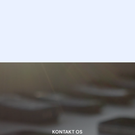
KONTAKT OS