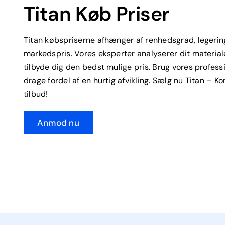
Titan Køb Priser
Titan købspriserne afhænger af renhedsgrad, legerin
markedspris. Vores eksperter analyserer dit materiale
tilbyde dig den bedst mulige pris. Brug vores professi
drage fordel af en hurtig afvikling. Sælg nu Titan – Kon
tilbud!
Anmod nu