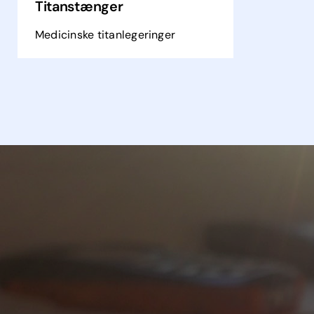
Titanstænger
Medicinske titanlegeringer