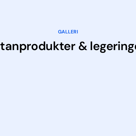
GALLERI
itanprodukter & legering