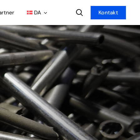
artner
DA
Kontakt