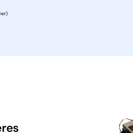
ner)
eres