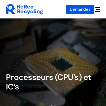
Skip
Demandes
to
Toggle
content
Naviga
Processeurs (CPU’s) et
IC’s